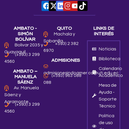
AMBATO -
QUITO
LINKS DE
SIMÓN
INTERÉS
Machala y
BOLÍVAR
Sabanilla
+593) 2 382
Bolívar 2035 y
Noticias
6970
Guayaquil
(+593) 3 299
Biblioteca
ADMISIONES
4560
Calendario
AMBATO –
admisionesindoamerica@uti.edu.ec
Académico
(+593) 963 088
MANUELA
SÁENZ
088
Mesa de
Av. Manuela
Ayuda -
Sáenz y
Soporte
Agramonte
(+593) 3 299
Técnico
4560
Política
de uso