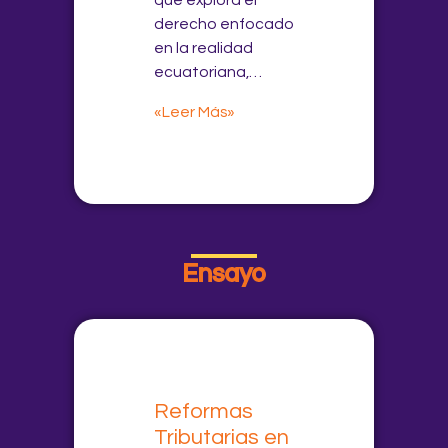
que explora el
derecho enfocado
en la realidad
ecuatoriana,…
«Leer Más»
Ensayo
Reformas
Tributarias en