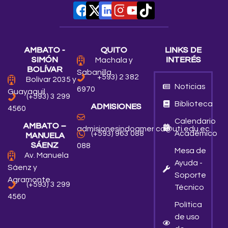
AMBATO -
QUITO
LINKS DE
SIMÓN
INTERÉS
Machala y
BOLÍVAR
Sabanilla
+593) 2 382
Bolívar 2035 y
Noticias
6970
Guayaquil
(+593) 3 299
Biblioteca
ADMISIONES
4560
Calendario
AMBATO –
admisionesindoamerica@uti.edu.ec
Académico
(+593) 963 088
MANUELA
SÁENZ
088
Mesa de
Av. Manuela
Ayuda -
Sáenz y
Soporte
Agramonte
(+593) 3 299
Técnico
4560
Política
de uso