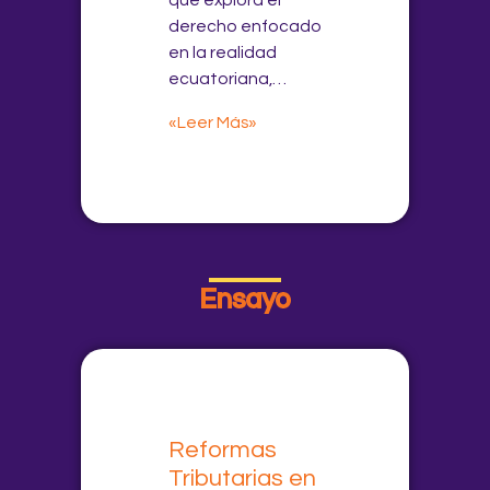
que explora el
derecho enfocado
en la realidad
ecuatoriana,…
«Leer Más»
Ensayo
Reformas
Tributarias en